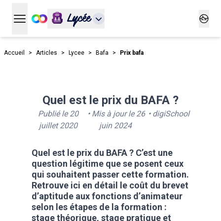
Lycée
Ouvrir le menu principal
Ouvrir
Accueil
>
Articles
>
Lycee
>
Bafa
>
Prix bafa
Quel est le prix du BAFA ?
Publié le
20
• Mis à jour le
26
•
digiSchool
juillet 2020
juin 2024
Quel est le prix du BAFA ? C’est une
question légitime que se posent ceux
qui souhaitent passer cette formation.
Retrouve ici en détail le coût du brevet
d’aptitude aux fonctions d’animateur
selon les étapes de la formation :
stage théorique, stage pratique et