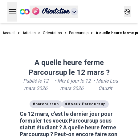
Orientation
Ouvrir le menu principal
Ouvrir
Accueil
>
Articles
>
Orientation
>
Parcoursup
>
A quelle heure ferme p
A quelle heure ferme
Parcoursup le 12 mars ?
Publié le
12
• Mis à jour le
12
•
Marie-Lou
mars 2026
mars 2026
Cauzit
#
parcoursup
#
Voeux Parcoursup
Ce 12 mars, c’est le dernier jour pour
formuler tes voeux Parcoursup sous
statut étudiant ? A quelle heure ferme
Parcoursup ? Peut-on encore faire son