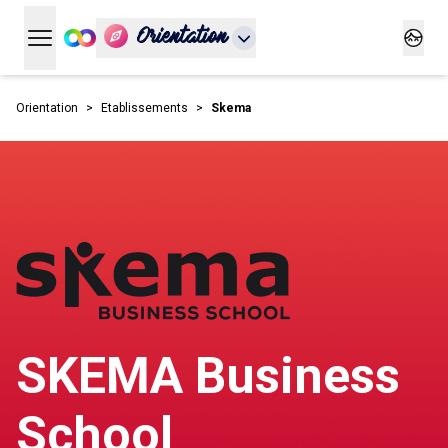
Orientation
Ouvrir le menu principal
Ouvrir
Orientation
Etablissements
Skema
SKEMA Business
School