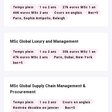
Temps plein
1 ou 2 ans
27k euros MSc 1 an
46K euros MSc 2 ans
Cours en anglais
Bac+5
Paris, Sophia Antipolis, Raleigh
MSc Global Luxury and Management
Temps plein
1 ou 2 ans
35k euros MSc 1 an
47k euros MSc 2 ans
Paris, Dubaï, New-York
bac+5
MSc Global Supply Chain Management &
Procurement
Temps plein
1 ou 2 ans
Cours en anglais
Rentrée décalée en janvier
Bac+5