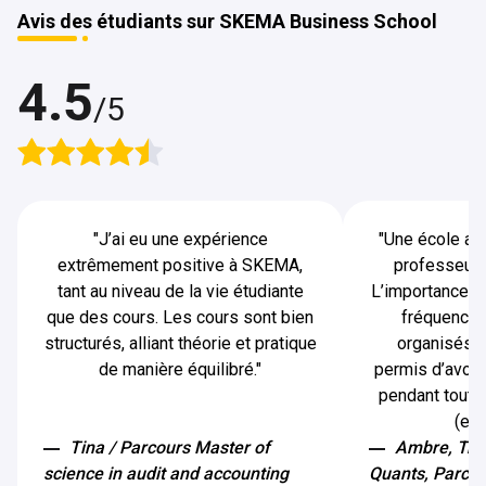
Avis des étudiants sur SKEMA Business School
4.5
/5
"
J’ai eu une expérience
"
Une école av
extrêmement positive à SKEMA,
professeur 
tant au niveau de la vie étudiante
L’importance d
que des cours. Les cours sont bien
fréquence
structurés, alliant théorie et pratique
organisés p
de manière équilibré.
"
permis d’avoir
pendant toute
(en
Tina / Parcours Master of
Ambre, Tra
science in audit and accounting
Quants, Parcou