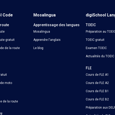
ol Code
Mosalingua
digiSchool La
 route
Apprentissage des langues
TOEIC
oute
Mosalingua
Préparation au TOEI
ute gratuit
Apprendre l'anglais
TOEIC gratuit
de de la route
Le blog
Examen TOEIC
Actualités du TOEIC
o
FLE
atuit
Cours de FLE A1
ode moto
Cours de FLE A2
Cours de FLE B1
Cours de FLE B2
e de la route
Préparation aux DELF
au