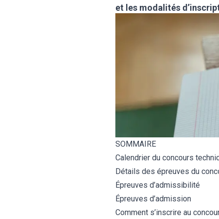
et les modalités d’inscrip
Sous-officier de
Sous-officier de
Sous-officier de
Métiers qui recrutent en
Adjoint administratif
CRPE
Adjoint administratif
gendarmerie
gendarmerie
gendarmerie
2023
territorial
territorial
SOMMAIRE
Calendrier du concours technic
Détails des épreuves du concou
Épreuves d’admissibilité
Épreuves d’admission
Comment s’inscrire au concours