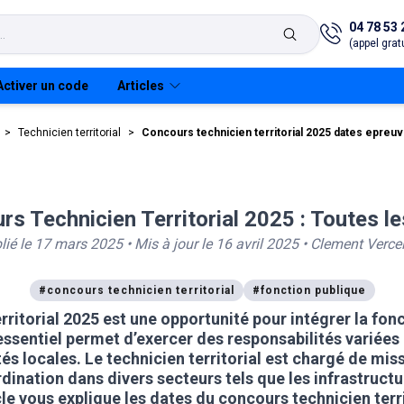
04 78 53 
(appel gratu
Activer un code
Articles
>
Technicien territorial
>
Concours technicien territorial 2025 dates epreuv
s Technicien Territorial 2025 : Toutes l
E
arme adjoint
taire
lié le
17 mars 2025
• Mis à jour le
16 avril 2025
•
Clement Vercel
arme adjoint
#
concours technicien territorial
#
fonction publique
taire
rritorial 2025
est une opportunité pour intégrer la fonc
essentiel permet d’exercer des responsabilités variée
tés locales. Le
technicien territorial
est chargé de miss
ination dans divers secteurs tels que les infrastructu
cle vous explique
les dates du concours technicien terr