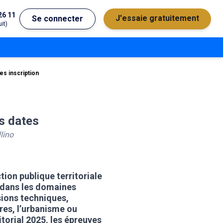
26 11
J'essaie gratuitement
Se connecter
it)
es inscription
es dates
lino
tion publique territoriale
s dans les domaines
ions techniques,
res, l’urbanisme ou
itorial 2025, les épreuves