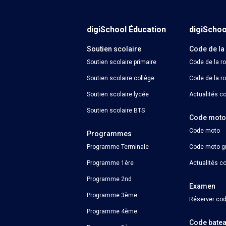
digiSchool Éducation
digiScho
Soutien scolaire
Code de la
Soutien scolaire primaire
Code de la r
Soutien scolaire collège
Code de la ro
Soutien scolaire lycée
Actualités co
Soutien scolaire BTS
Code mot
Code moto
Programmes
Programme Terminale
Code moto gr
Programme 1ère
Actualités c
Programme 2nd
Examen
Programme 3ème
Réserver cod
Programme 4ème
Code bate