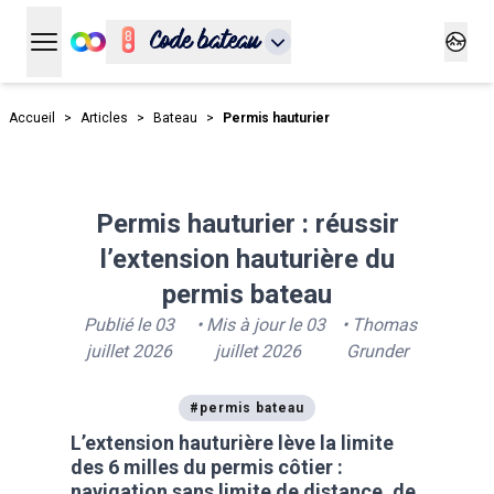
Code bateau
Ouvrir le menu principal
Ouvrir
Accueil
>
Articles
>
Bateau
>
Permis hauturier
Permis hauturier : réussir
l’extension hauturière du
permis bateau
Publié le
03
• Mis à jour le
03
•
Thomas
juillet 2026
juillet 2026
Grunder
#
permis bateau
L’extension hauturière lève la limite
des 6 milles du permis côtier :
navigation sans limite de distance, de