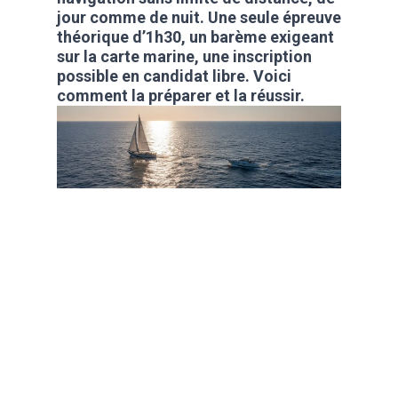
jour comme de nuit. Une seule épreuve
théorique d’1h30, un barème exigeant
sur la carte marine, une inscription
possible en candidat libre. Voici
comment la préparer et la réussir.
La plupart des gens
décrochent leur code
en 2 mois. Toi, t'es
capable de faire
mieux ?
Oui
Non