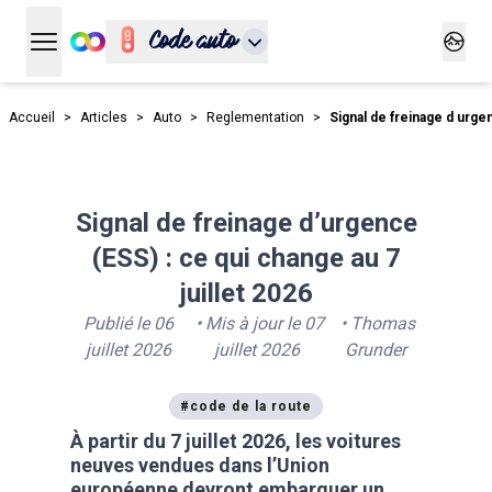
Code auto
Ouvrir le menu principal
Ouvrir
Accueil
>
Articles
>
Auto
>
Reglementation
>
Signal de freinage d urg
Signal de freinage d’urgence
(ESS) : ce qui change au 7
juillet 2026
Publié le
06
• Mis à jour le
07
•
Thomas
juillet 2026
juillet 2026
Grunder
#
code de la route
À partir du 7 juillet 2026, les voitures
neuves vendues dans l’Union
européenne devront embarquer un