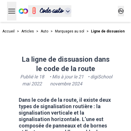
Code auto
Ouvrir le menu principal
Ouvrir
Accueil
>
Articles
>
Auto
>
Marquages au sol
>
Ligne de dissuasion
La ligne de dissuasion dans
le code de la route
Publié le
18
• Mis à jour le
21
•
digiSchool
mai 2022
novembre 2024
Dans le code de la route, il existe deux
types de signalisation routière : la
signalisation verticale et la
signalisation horizontale. L’une est
composée de
panneaux
et de bornes