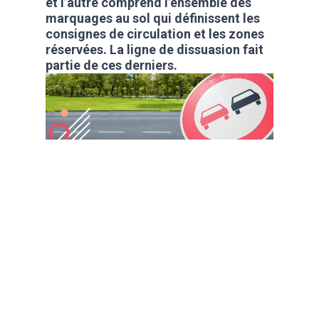
et l’autre comprend l’ensemble des
marquages au sol qui définissent les
consignes de circulation et les zones
réservées. La ligne de dissuasion fait
partie de ces derniers.
La plupart des gens
décrochent leur code
en 2 mois. Toi, t'es
capable de faire
mieux ?
Oui
Non