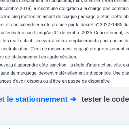
ne pas directement le conducteur, mais la voirie. La loi d’orienta
écembre 2019), a inscrit une obligation à la charge des commun
 les cinq mètres en amont de chaque passage piéton. Cette obliga
ère, et son calendrier a été précisé par le décret n° 2022-1485 
collectivités court jusqu’au 31 décembre 2026. Concrètement, le
 les réaffectant : arceaux à vélos, emplacements pour engins 
 neutralisation. C’est ce mouvement, engagé progressivement ville
ces de stationnement en agglomération.
uveau à apprendre côté sanction : la règle d’interdiction, elle, exi
 faute de marquage, devient matériellement indisponible. Une plac
nces d’avoir disparu ou d’être en passe de disparaître.
 et le stationnement ➜
tester le code