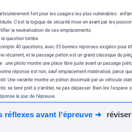
articulièrement fort pour les usagers les plus vulnérables : enfan
duite. C’est la logique de sécurité mise en avant par les pouvoir
stifier la neutralisation de ces emplacements.
 la question tombe
compte 40 questions, avec 35 bonnes réponses exigées pour être 
 récurrent, et le passage piéton est un grand classique du piège
e : une photo montre une place libre juste avant un passage piét
bonne réponse est non, sauf emplacement matérialisé, parce que
dit. Une variante montre un piéton dissimulé par un véhicule stati
ir, se tenir prêt à s’arrêter, ne pas dépasser. Bien lire l’espace s
éponse le jour de l’épreuve.
s réflexes avant l’épreuve ➜
réviser