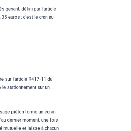
gênant, défini par l’article
5 euros : c’est le cran au-
he sur
l’article R417-11 du
e le
stationnement sur un
assage piéton forme un écran.
u’au dernier moment, une fois
té mutuelle et laisse à chacun