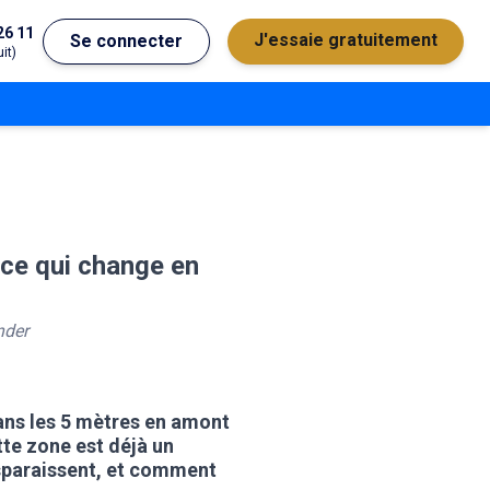
26 11
J'essaie gratuitement
Se connecter
it)
 ce qui change en
éries d'entraînement
der
ans les 5 mètres en amont
tte zone est déjà un
isparaissent, et comment