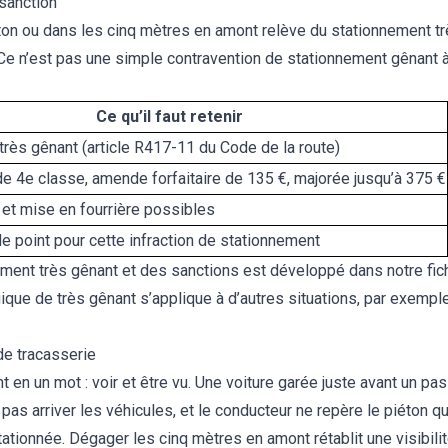
 sanction
on ou dans les cinq mètres en amont relève du stationnement très 
e n’est pas une simple contravention de stationnement gênant à 3
Ce qu’il faut retenir
très gênant (article R417-11 du Code de la route)
de 4e classe, amende forfaitaire de 135 €, majorée jusqu’à 375 €
 et mise en fourrière possibles
de point pour cette infraction de stationnement
ement très gênant et des sanctions est développé dans notre fic
ique de très gênant s’applique à d’autres situations, par exempl
de tracasserie
ent en un mot : voir et être vu. Une voiture garée juste avant un p
 pas arriver les véhicules, et le conducteur ne repère le piéton q
stationnée. Dégager les cinq mètres en amont rétablit une visibili