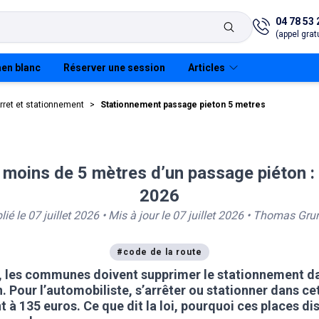
04 78 53 
(appel gratu
en blanc
Réserver une session
Articles
rret et stationnement
>
Stationnement passage pieton 5 metres
moins de 5 mètres d’un passage piéton :
anneaux
Prendre et quitter son
Les panneaux
S
véhicule
2026
lié le
07 juillet 2026
• Mis à jour le
07 juillet 2026
•
Thomas Grun
Sécurité des passagers
et du véhicule
#
code de la route
Mécanique et
équipements de sécurité
6, les communes doivent supprimer le stationnement d
 Pour l’automobiliste, s’arrêter ou stationner dans ce
Respect de
 à 135 euros. Ce que dit la loi, pourquoi ces places d
l'environnement