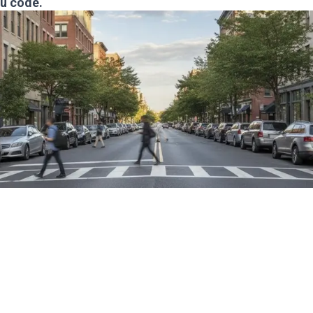
du code.
Notions diverses
La plupart des gens décrochent leur code en 2 m
t'es capable de faire mieux ?
Oui
Non