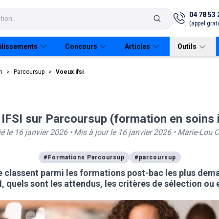
04 78 53 
(appel gratu
blissements
Concours
Articles
Outils
n
>
Parcoursup
>
Voeux ifsi
Etudier à distance
IFSI sur Parcoursup (formation en soins i
vidéo
ources Humaines
IPAG Online
CAP
Tout sur Parcoursup
Bachelors
Masters
Mastères spécialisés
Universités
Guide Parcoursup
É
ié le
16 janvier 2026
• Mis à jour le
16 janvier 2026
•
Marie-Lou C
EFM Métiers animaliers
Bac pro
Licences pro
IAE
Guide Alternance
EFM Santé Social
BTS
MBA
IUT
V
#
Formations Parcoursup
#
parcoursup
se classent parmi les formations post-bac les plus d
EDAA - École d'Arts
DUT
Masters
Missions locales
L
, quels sont les attendus, les critères de sélection o
EFM Fonction publique
Licences
MSC
B