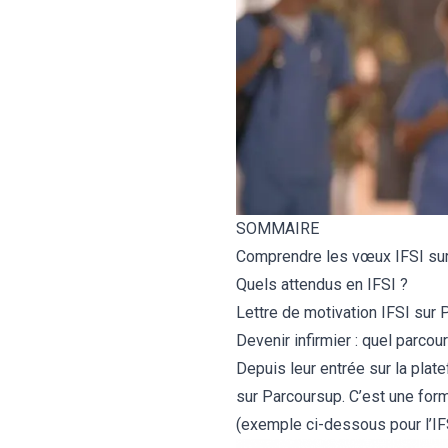
BTS
Écoles
Masters
Licences pro
Articles
CAP
Bac pro
SOMMAIRE
Bachelors
Comprendre les vœux IFSI su
Quels attendus en IFSI ?
Lettre de motivation IFSI sur
Devenir infirmier : quel parcou
Depuis leur entrée sur la plat
sur Parcoursup
. C’est une fo
(exemple ci-dessous pour l’IF