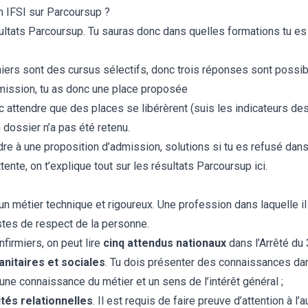
 IFSI sur Parcoursup ?
sultats Parcoursup. Tu sauras donc dans quelles formations tu es
iers sont des cursus sélectifs, donc trois réponses sont possib
dmission, tu as donc une place proposée
onc attendre que des places se libérèrent (suis les indicateurs de
 dossier n’a pas été retenu.
re à une proposition d’admission, solutions si tu es refusé dan
tente, on t’explique tout sur les
résultats Parcoursup ici
.
r un métier technique et rigoureux. Une profession dans laquelle il
stes de respect de la personne.
firmiers, on peut lire
cinq attendus nationaux
dans l’
Arrêté du 
anitaires et sociales
. Tu dois présenter des connaissances dan
 une connaissance du métier et un sens de l’intérêt général ;
tés relationnelles
. Il est requis de faire preuve d’attention à l’a