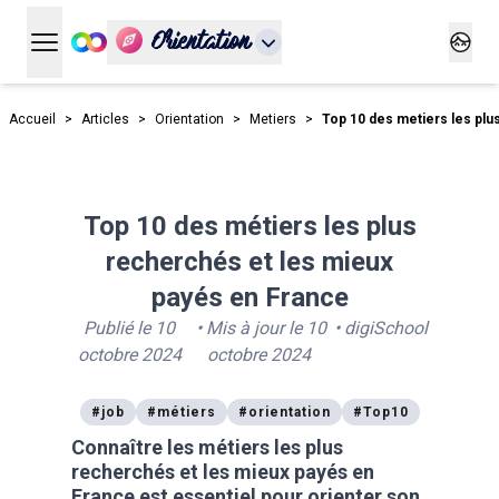
Orientation
Ouvrir le menu principal
Ouvrir
Accueil
>
Articles
>
Orientation
>
Metiers
>
Top 10 des metiers les plu
Top 10 des métiers les plus
recherchés et les mieux
payés en France
Publié le
10
• Mis à jour le
10
•
digiSchool
octobre 2024
octobre 2024
#
job
#
métiers
#
orientation
#
Top10
Connaître les métiers les plus
recherchés et les mieux payés en
France est essentiel pour orienter son