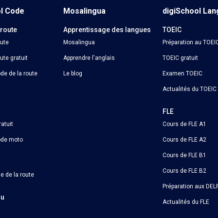
ol Code
Mosalingua
digiSchool La
 route
Apprentissage des langues
TOEIC
oute
Mosalingua
Préparation au TOEI
ute gratuit
Apprendre l'anglais
TOEIC gratuit
de de la route
Le blog
Examen TOEIC
Actualités du TOEIC
o
FLE
atuit
Cours de FLE A1
ode moto
Cours de FLE A2
Cours de FLE B1
Cours de FLE B2
e de la route
Préparation aux DELF
au
Actualités du FLE