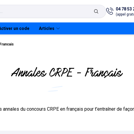
04 78 53 
(appel gratu
Activer un code
Articles
Francais
Annales CRPE - Français
E
arme adjoint
taire
arme adjoint
taire
s annales du concours CRPE en français pour t'entraîner de façon o