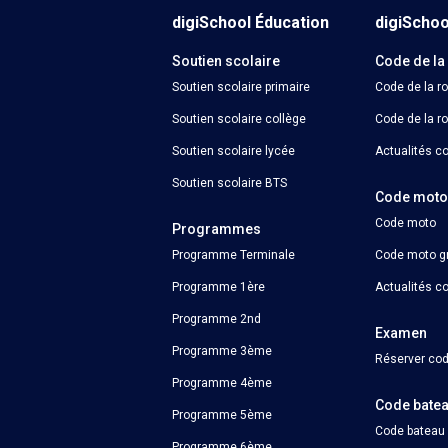
digiSchool Éducation
digiScho
Soutien scolaire
Code de la
Soutien scolaire primaire
Code de la r
Soutien scolaire collège
Code de la ro
Soutien scolaire lycée
Actualités co
Soutien scolaire BTS
Code mot
Code moto
Programmes
Programme Terminale
Code moto gr
Programme 1ère
Actualités c
Programme 2nd
Examen
Programme 3ème
Réserver cod
Programme 4ème
Code bate
Programme 5ème
Code bateau
Programme 6ème