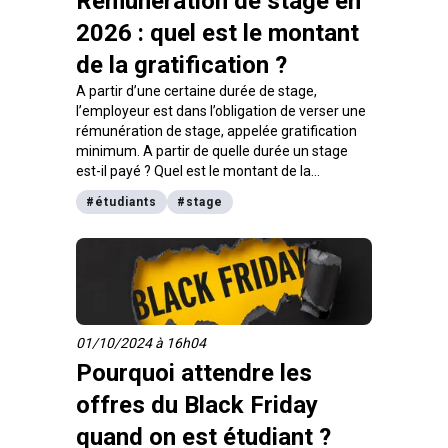
Rémunération de stage en
2026 : quel est le montant
de la gratification ?
A partir d’une certaine durée de stage,
l’employeur est dans l’obligation de verser une
rémunération de stage, appelée gratification
minimum. A partir de quelle durée un stage
est-il payé ? Quel est le montant de la
gratification de stage au 1er janvier 2026 ?
#
étudiants
#
stage
Pour y voir plus clair, on fait le point sur la
rémunération de stage dans cet article.
01/10/2024 à 16h04
Pourquoi attendre les
offres du Black Friday
quand on est étudiant ?