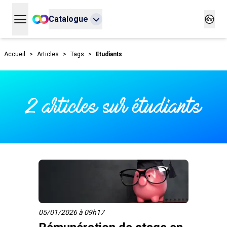
Catalogue
Ouvrir le menu principal
Ouvrir
Accueil
>
Articles
>
Tags
>
Etudiants
2 articles sur étudiants
05/01/2026 à 09h17