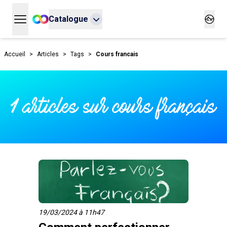
Catalogue
Ouvrir le menu principal
Ouvrir
Accueil
>
Articles
>
Tags
>
Cours francais
1 articles sur cours français
19/03/2024 à 11h47