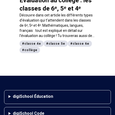
Évaluation au collège : les
classes de 6ᵉ, 5ᵉ et 4ᵉ
Découvre dans cet article les différents types
d’évaluation qui t’attendent dans les classes
de 6ᵉ, 5ᵉ et 4ᵉ. Mathématiques, langues,
français : tout est expliqué en détail sur
l’évaluation au
collège
! Tu trouveras aussi des
conseils et des précisions sur les cycles, le
#
classe 4e
#
classe 5e
#
classe 6e
socle commun et les programmes de chaque
#
collège
année.
digiSchool Éducation
digiSchool Code