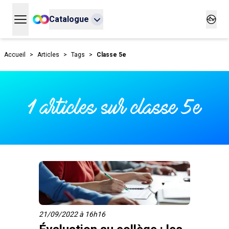
Catalogue
Ouvrir le menu principal
Ouvrir
Accueil
>
Articles
>
Tags
>
Classe 5e
1 articles sur classe 5e
21/09/2022 à 16h16