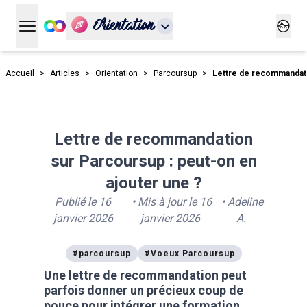
Orientation
Ouvrir le menu principal
Ouvrir
Accueil
>
Articles
>
Orientation
>
Parcoursup
>
Lettre de recommandat
Lettre de recommandation
sur Parcoursup : peut-on en
ajouter une ?
Publié le
16
• Mis à jour le
16
•
Adeline
janvier 2026
janvier 2026
A.
#
parcoursup
#
Voeux Parcoursup
Une lettre de recommandation peut
parfois donner un précieux coup de
pouce pour intégrer une formation.