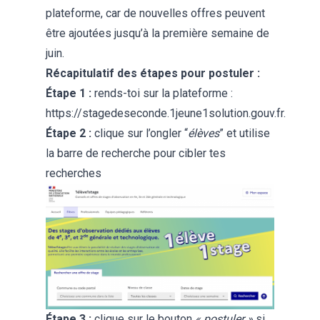
plateforme, car de nouvelles offres peuvent
être ajoutées jusqu’à la première semaine de
juin.
Récapitulatif des étapes pour postuler :
Étape
1 :
rends-toi sur la plateforme :
https://stagedeseconde.1jeune1solution.gouv.fr
.
Étape
2 :
clique sur l’ongler “
élèves
” et utilise
la barre de recherche pour cibler tes
recherches
Étape
3 :
clique sur le bouton
« postuler »
si