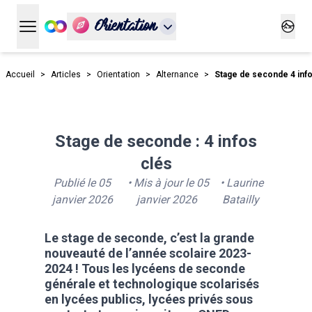
Orientation
Ouvrir le menu principal
Ouvrir
Accueil
>
Articles
>
Orientation
>
Alternance
>
Stage de seconde 4 info
Stage de seconde : 4 infos
clés
Publié le
05
• Mis à jour le
05
•
Laurine
janvier 2026
janvier 2026
Batailly
Le stage de seconde, c’est la grande
nouveauté de l’année scolaire 2023-
2024 ! Tous les lycéens de seconde
générale et technologique scolarisés
en lycées publics, lycées privés sous