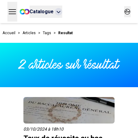
Catalogue
Ouvrir le menu principal
Ouvrir
Accueil
>
Articles
>
Tags
>
Resultat
2 articles sur résultat
03/10/2024 à 18h10