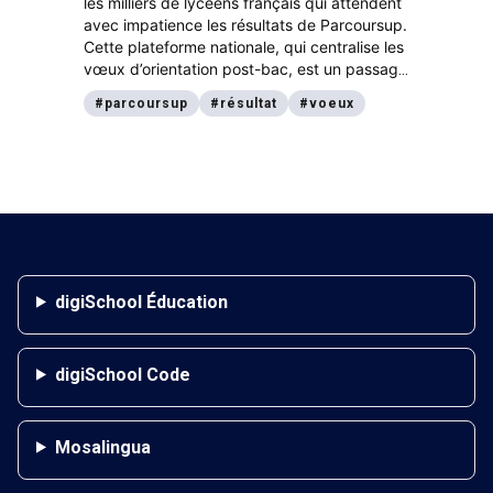
les milliers de lycéens français qui attendent
avec impatience les résultats de Parcoursup.
Cette plateforme nationale, qui centralise les
vœux d’orientation post-bac, est un passage
obligé pour tous les étudiants souhaitant
#
parcoursup
#
résultat
#
voeux
poursuivre leurs études supérieures en
France.
digiSchool Éducation
digiSchool Code
Mosalingua