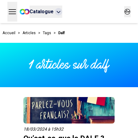
Catalogue
Ouvrir le menu principal
Ouvrir
Accueil
>
Articles
>
Tags
>
Dalf
1 articles sur dalf
18/03/2024 à 15h32