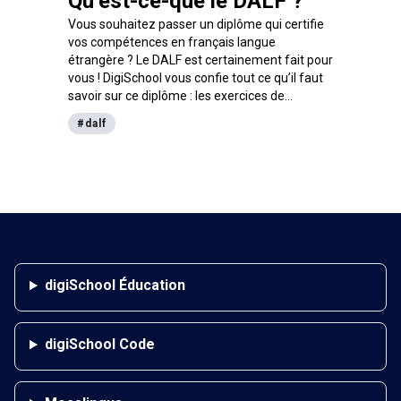
Qu’est-ce-que le DALF ?
Vous souhaitez passer un diplôme qui certifie
vos compétences en français langue
étrangère ? Le DALF est certainement fait pour
vous ! DigiSchool vous confie tout ce qu’il faut
savoir sur ce diplôme : les exercices de
l’examen, l’inscription, le barème de notation,
#
dalf
le prix ou même les meilleures méthodes de
révision. Le DALF n’aura plus de secrets pour
vous !
digiSchool Éducation
digiSchool Code