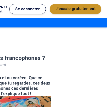
26 11
J'essaie gratuitement
Se connecter
it)
nes francophones ?
hard
s et au coréen. Que ce
 que tu regardes, ces deux
hones ces dernières
t’explique tout !