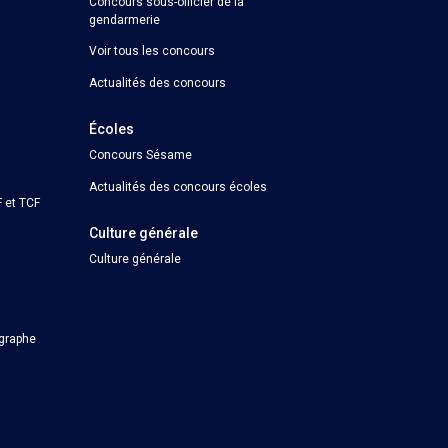
Concours sous-officier de la
gendarmerie
Voir tous les concours
Actualités des concours
Écoles
Concours Sésame
Actualités des concours écoles
 et TCF
Culture générale
Culture générale
ographe