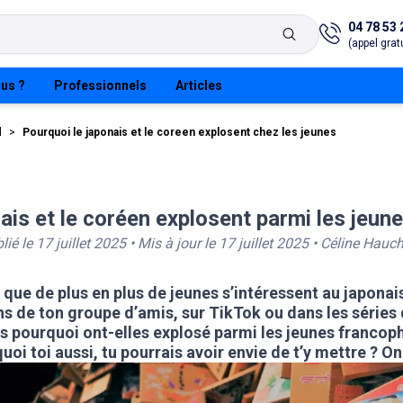
04 78 53 
(appel gratu
us ?
Professionnels
Articles
l
>
Pourquoi le japonais et le coreen explosent chez les jeunes
ais et le coréen explosent parmi les jeu
lié le
17 juillet 2025
• Mis à jour le
17 juillet 2025
•
Céline Hauc
ue de plus en plus de jeunes s’intéressent au japonai
ns de ton groupe d’amis, sur TikTok ou dans les séries
s pourquoi ont-elles explosé parmi les jeunes francop
oi toi aussi, tu pourrais avoir envie de t’y mettre ? On 