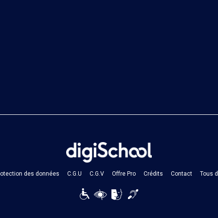
protection des données
C.G.U
C.G.V
Offre Pro
Crédits
Contact
Tous d