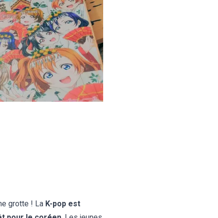
ne grotte ! La
K-pop est
êt pour le coréen
. Les jeunes