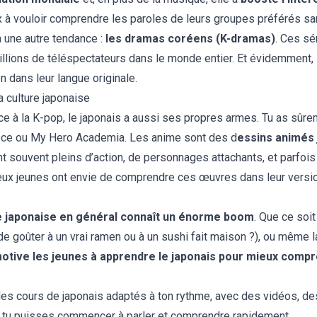
à vouloir comprendre les paroles de leurs groupes préférés sans 
à une autre tendance :
les dramas coréens (K-dramas)
. Ces sé
illions de téléspectateurs dans le monde entier. Et évidemment,
 dans leur langue originale.
 culture japonaise
râce à la K-pop, le japonais a aussi ses propres armes. Tu as sû
ece ou My Hero Academia. Les anime sont des d
essins animés 
ont souvent pleins d’action, de personnages attachants, et par
eux jeunes ont envie de comprendre ces œuvres dans leur versio
re japonaise en général connaît un énorme boom
. Que ce soit
e goûter à un vrai ramen ou à un sushi fait maison ?), ou même l
t motive les jeunes à apprendre le japonais pour mieux comp
i des cours de japonais adaptés à ton rythme, avec des vidéos, de
e tu puisses commencer à parler et comprendre rapidement.