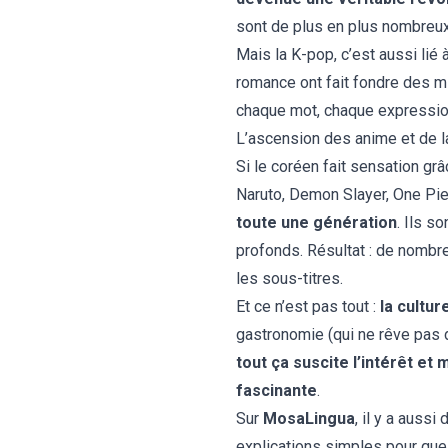
sont de plus en plus nombreux 
Mais la K-pop, c’est aussi lié 
romance ont fait fondre des m
chaque mot, chaque expression
L’ascension des anime et de la
Si le coréen fait sensation g
Naruto, Demon Slayer, One Pi
toute une génération
. Ils s
profonds. Résultat : de nombr
les sous-titres.
Et ce n’est pas tout :
la cultu
gastronomie (qui ne rêve pas d
tout ça suscite l’intérêt e
fascinante
.
Sur
MosaLingua
, il y a auss
explications simples pour qu