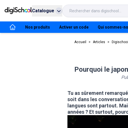
Catalogue
Nos produits
Activer un code
Qui sommes-no
Accueil
>
Articles
>
Digischoo
Pourquoi le japon
Pub
Tu as sûrement remarqué q
soit dans les conversatio
langues sont partout. Mai
années ? Et surtout, pourqu