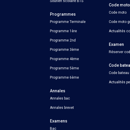
Soutien scolaire BTS
Code mot
Code moto
Programmes
Programme Terminale
Code moto gr
Programme 1ère
Actualités c
Programme 2nd
Examen
Programme 3ème
Réserver cod
Programme 4ème
Code bate
Programme 5ème
Code bateau
Programme 6ème
Actualités p
Annales
Annales bac
Annales brevet
Examens
Bac