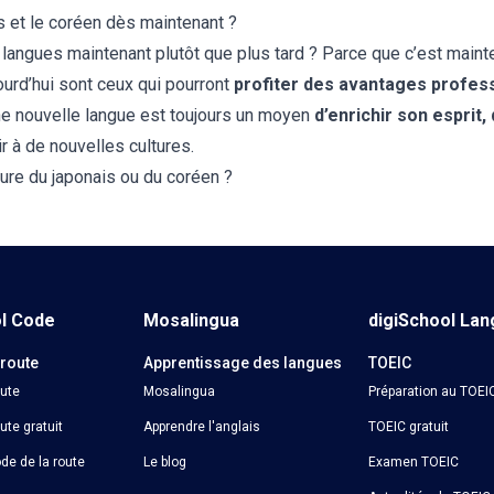
s et le coréen dès maintenant ?
langues maintenant plutôt que plus tard ? Parce que c’est mainten
ourd’hui sont ceux qui pourront
profiter des avantages profes
une nouvelle langue est toujours un moyen
d’enrichir son esprit
ir à de nouvelles cultures.
nture du japonais ou du coréen ?
ol Code
Mosalingua
digiSchool La
 route
Apprentissage des langues
TOEIC
oute
Mosalingua
Préparation au TOEI
ute gratuit
Apprendre l'anglais
TOEIC gratuit
de de la route
Le blog
Examen TOEIC