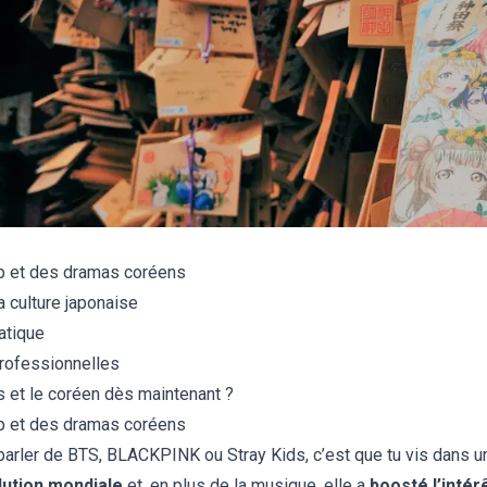
op et des dramas coréens
 culture japonaise
iatique
professionnelles
s et le coréen dès maintenant ?
op et des dramas coréens
parler de BTS, BLACKPINK ou Stray Kids, c’est que tu vis dans u
lution mondiale
et, en plus de la musique, elle a
boosté l’intér