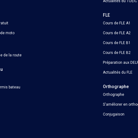
Actualités du TOEIC
o
FLE
atuit
Cours de FLE A1
ode moto
Cours de FLE A2
Cours de FLE B1
Cours de FLE B2
e de la route
Préparation aux DELF
au
Actualités du FLE
Orthographe
ermis bateau
Orthographe
S'améliorer en orth
Conjugaison