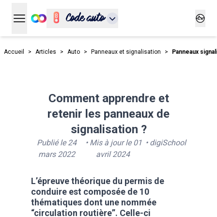
Code auto
Ouvrir le menu principal
Ouvrir
Accueil
>
Articles
>
Auto
>
Panneaux et signalisation
>
Panneaux signal
Comment apprendre et
retenir les panneaux de
signalisation ?
Publié le
24
• Mis à jour le
01
•
digiSchool
mars 2022
avril 2024
L’épreuve théorique du permis de
conduire est composée de
10
thématiques
dont une nommée
“circulation routière”. Celle-ci