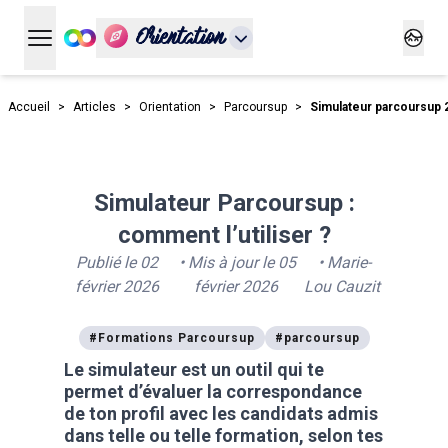
Orientation
Ouvrir le menu principal
Ouvrir
Accueil
>
Articles
>
Orientation
>
Parcoursup
>
Simulateur parcoursup 
Simulateur Parcoursup :
comment l’utiliser ?
Publié le
02
• Mis à jour le
05
•
Marie-
février 2026
février 2026
Lou Cauzit
#
Formations Parcoursup
#
parcoursup
Le simulateur est un outil qui te
permet d’évaluer la correspondance
de ton profil avec les candidats admis
dans telle ou telle formation, selon tes