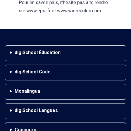
Pour en savoir plus, n’hésite pas à te rendre
sur
www.epsi.fr
et
www.wis-ecoles.com
.
digiSchool Éducation
digiSchool Code
Mosalingua
digiSchool Langues
Concours