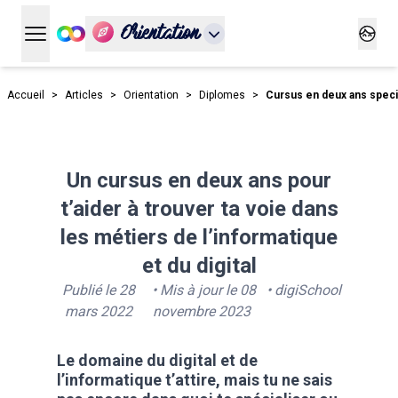
Orientation
Ouvrir le menu principal
Ouvrir
Accueil
>
Articles
>
Orientation
>
Diplomes
>
Cursus en deux ans special
Un cursus en deux ans pour
t’aider à trouver ta voie dans
les métiers de l’informatique
et du digital
Publié le
28
• Mis à jour le
08
•
digiSchool
mars 2022
novembre 2023
Le domaine du digital et de
l’informatique t’attire, mais tu ne sais