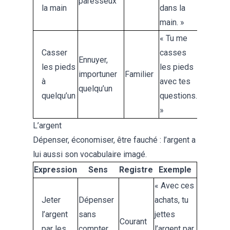
paresseux
la main
dans la
main. »
« Tu me
Casser
casses
Ennuyer,
les pieds
les pieds
importuner
Familier
à
avec tes
quelqu’un
quelqu’un
questions.
»
L’argent
Dépenser, économiser, être fauché : l’argent a
lui aussi son vocabulaire imagé.
Expression
Sens
Registre
Exemple
« Avec ces
Jeter
Dépenser
achats, tu
l’argent
sans
jettes
Courant
par les
compter,
l’argent par