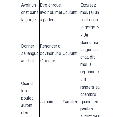
Avoir un
Être enroué,
Excusez-
chat dans
avoir du mal
Courant
moi, j’ai un
la gorge
à parler
chat dans
la gorge. »
« Je
donne ma
Donner
Renoncer à
langue au
sa langue
deviner une
Courant
chat, dis-
au chat
réponse
moi la
réponse. »
« Il
Quand
rangera sa
les
chambre
poules
Jamais
Familier
quand les
auront
poules
des
auront des