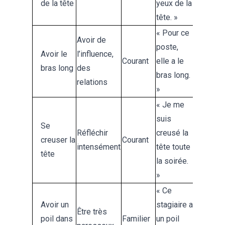
de la tête
yeux de la
tête. »
« Pour ce
Avoir de
poste,
Avoir le
l’influence,
Courant
elle a le
bras long
des
bras long.
relations
»
« Je me
suis
Se
Réfléchir
creusé la
creuser la
Courant
intensément
tête toute
tête
la soirée.
»
« Ce
Avoir un
stagiaire a
Être très
poil dans
Familier
un poil