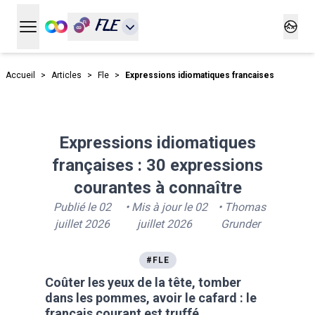
FLE
Ouvrir le menu principal
Ouvrir
Accueil
>
Articles
>
Fle
>
Expressions idiomatiques francaises
Expressions idiomatiques
françaises : 30 expressions
courantes à connaître
Publié le
02
• Mis à jour le
02
•
Thomas
juillet 2026
juillet 2026
Grunder
#
FLE
Coûter les yeux de la tête, tomber
dans les pommes, avoir le cafard : le
français courant est truffé