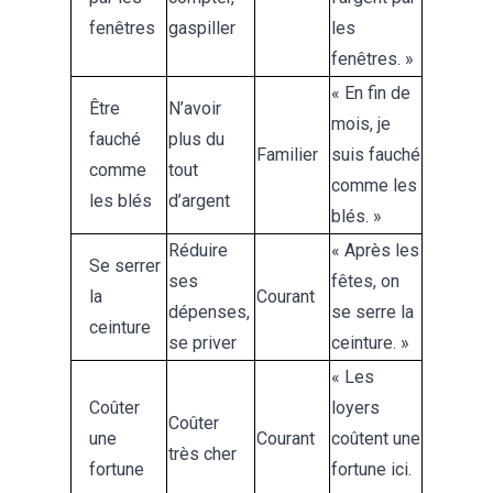
fenêtres
gaspiller
les
fenêtres. »
« En fin de
Être
N’avoir
mois, je
fauché
plus du
Familier
suis fauché
comme
tout
comme les
les blés
d’argent
blés. »
Réduire
« Après les
Se serrer
ses
fêtes, on
la
Courant
dépenses,
se serre la
ceinture
se priver
ceinture. »
« Les
Coûter
loyers
Coûter
une
Courant
coûtent une
très cher
fortune
fortune ici.