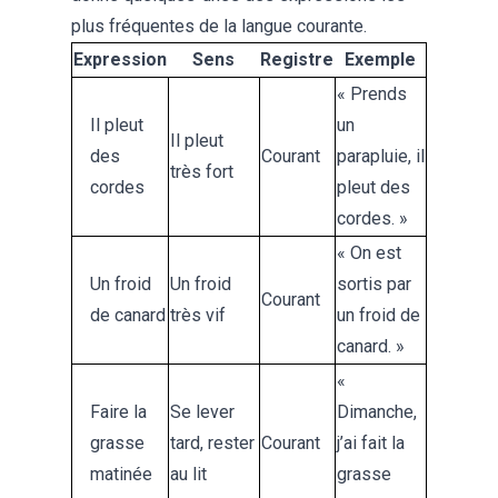
plus fréquentes de la langue courante.
Expression
Sens
Registre
Exemple
« Prends
Il pleut
un
Il pleut
des
Courant
parapluie, il
très fort
cordes
pleut des
cordes. »
« On est
Un froid
Un froid
sortis par
Courant
de canard
très vif
un froid de
canard. »
«
Faire la
Se lever
Dimanche,
grasse
tard, rester
Courant
j’ai fait la
matinée
au lit
grasse