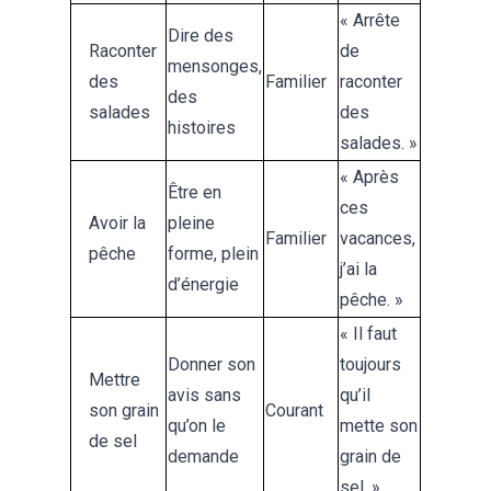
« Arrête
Dire des
Raconter
de
mensonges,
des
Familier
raconter
des
salades
des
histoires
salades. »
« Après
Être en
ces
Avoir la
pleine
Familier
vacances,
pêche
forme, plein
j’ai la
d’énergie
pêche. »
« Il faut
Donner son
toujours
Mettre
avis sans
qu’il
son grain
Courant
qu’on le
mette son
de sel
demande
grain de
sel. »