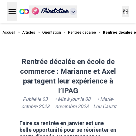
Orientation
Ouvrir le menu principal
Ouvrir
Accueil
>
Articles
>
Orientation
>
Rentree decalee
>
Rentree decalee 
Rentrée décalée en école de
commerce : Marianne et Axel
partagent leur expérience à
l’IPAG
Publié le
03
• Mis à jour le
08
•
Marie-
octobre 2023
novembre 2023
Lou Cauzit
Faire sa rentrée en janvier est une
belle opportunité pour se réorienter en