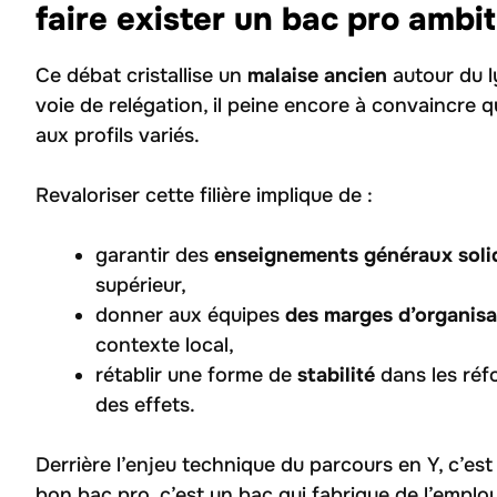
faire exister un bac pro ambi
Ce débat cristallise un
malaise ancien
autour du 
voie de relégation, il peine encore à convaincre q
aux profils variés.
Revaloriser cette filière implique de :
garantir des
enseignements généraux soli
supérieur,
donner aux équipes
des marges d’organisa
contexte local,
rétablir une forme de
stabilité
dans les réfo
des effets.
Derrière l’enjeu technique du parcours en Y, c’es
bon bac pro, c’est un bac qui fabrique de l’emplo