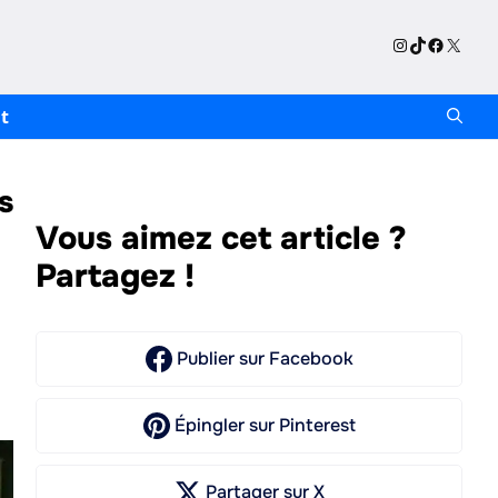
Instagram
TikTok
Facebo
X
t
s
Vous aimez cet article ?
Partagez !
Publier
sur Facebook
Épingler
sur Pinterest
Partager
sur X