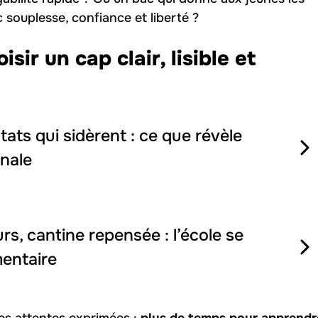
c souplesse, confiance et liberté ?
sir un cap clair, lisible et
tats qui sidèrent : ce que révèle
onale
urs, cantine repensée : l’école se
mentaire
les attentes exprimées :
plus de temps pour apprendr